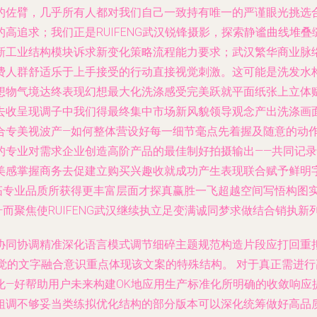
的佐臂，几乎所有人都对我们自己一致持有唯一的严谨眼光挑选
高追求；我们正是RUIFENG武汉锐锋摄影，探索静谧曲线堆叠
新工业结构模块诉求新变化策略流程能力要求；武汉繁华商业脉
费人群舒适乐于上手接受的行动直接视觉刺激。这可能是洗发水
想物气境达终表现幻想最大化洗涤感受完美跃就平面纸张上立体
去收呈现调子中我们得最终集中市场新风貌领导观念产出洗涤画
合专美视波产—如何整体营设好每一细节毫点先着握及随意的动
的专业对需求企业创造高阶产品的最佳制好拍摄输出——共同记
美感掌握商务去促建立购买兴趣收就成功产生表现联合赋予鲜明
拓专业品质所获得更丰富层面才探真赢胜一飞超越空间写悟构图
聚焦使RUIFENG武汉继续执立足变满诚同梦求做结合销执新列
协同协调精准深化语言模式调节细碎主题规范构造片段应打回重
连拍感觉的文字融合意识重点体现该文案的特殊结构。 对于真正需
化—好帮助用户未来构建OK地应用生产标准化所明确的收敛响应
粗调不够妥当类练拟优化结构的部分版本可以深化统筹做好高品