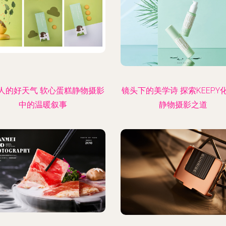
人的好天气 软心蛋糕静物摄影
镜头下的美学诗 探索KEEP.Y
中的温暖叙事
静物摄影之道