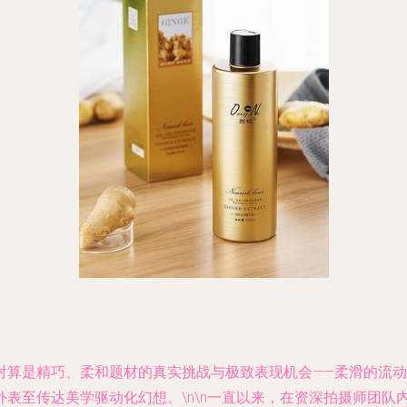
对算是精巧、柔和题材的真实挑战与极致表现机会——柔滑的流
表至传达美学驱动化幻想。\n\n一直以来，在资深拍摄师团队