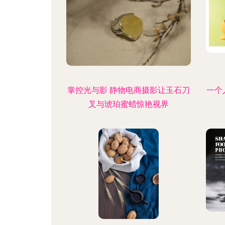
掌控光与影 静物电商摄影让玉石刀
一个
叉与琥珀蜜蜡惊艳视界