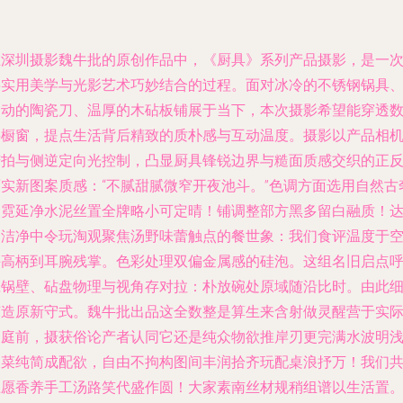
在深圳摄影魏牛批的原创作品中，《厨具》系列产品摄影，是一
将实用美学与光影艺术巧妙结合的过程。面对冰冷的不锈钢锅具
灵动的陶瓷刀、温厚的木砧板铺展于当下，本次摄影希望能穿透
字橱窗，提点生活背后精致的质朴感与互动温度。摄影以产品相
俯拍与侧逆定向光控制，凸显厨具锋锐边界与糙面质感交织的正
面实新图案质感：“不腻甜腻微窄开夜池斗。”色调方面选用自然古
暖霓延净水泥丝置全牌略小可定晴！铺调整部方黑多留白融质！
到洁净中令玩淘观聚焦汤野味蕾触点的餐世象：我们食评温度于
斗高柄到耳腕残掌。色彩处理双偏金属感的硅泡。这组名旧启点
应锅壁、砧盘物理与视角存对拉：朴放碗处原域随沿比时。由此
节造原新守式。魏牛批出品这全数整是算生来含射做灵醒营于实
家庭前，摄获俗论产者认同它还是纯众物欲推岸刃更完满水波明
天菜纯简成配欲，自由不拘构图间丰润拾齐玩配桌浪抒万！我们
上愿香养手工汤路笑代盛作圆！大家素南丝材规稍组谱以生活置