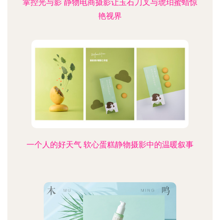
掌控光与影 静物电商摄影让玉石刀叉与琥珀蜜蜡惊
艳视界
一个人的好天气 软心蛋糕静物摄影中的温暖叙事