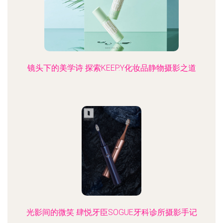
镜头下的美学诗 探索KEEP.Y化妆品静物摄影之道
光影间的微笑 肆悦牙臣SOGUE牙科诊所摄影手记