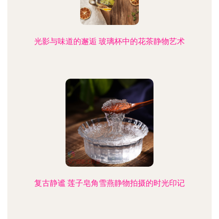
光影与味道的邂逅 玻璃杯中的花茶静物艺术
复古静谧 莲子皂角雪燕静物拍摄的时光印记