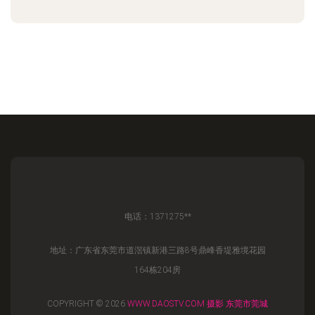
电话：1371275**
地址：广东省东莞市道滘镇新港三路8号鼎峰香堤雅境花园
164栋204房
COPYRIGHT © 2026
WWW.DAOSTV.COM
摄影
东莞市莞城