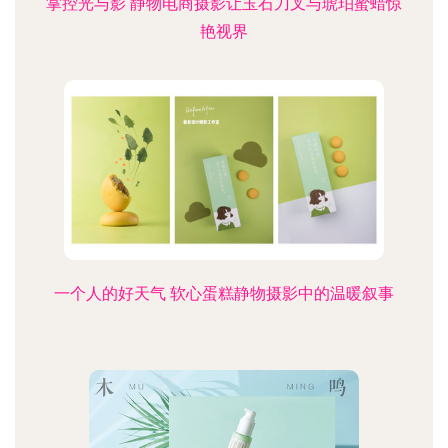
掌控光与影 静物电商摄影让玉石刀叉与琥珀蜜蜡惊
艳视界
一个人的好天气 软心蛋糕静物摄影中的温暖叙事