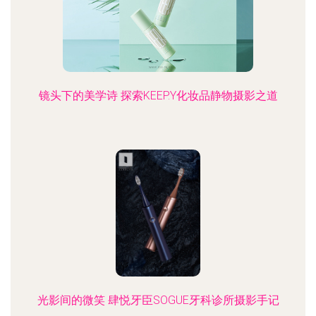
镜头下的美学诗 探索KEEP.Y化妆品静物摄影之道
光影间的微笑 肆悦牙臣SOGUE牙科诊所摄影手记