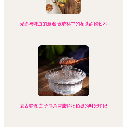
光影与味道的邂逅 玻璃杯中的花茶静物艺术
复古静谧 莲子皂角雪燕静物拍摄的时光印记