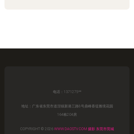
电话：1371275**
地址：广东省东莞市道滘镇新港三路8号鼎峰香堤雅境花园
164栋204房
COPYRIGHT © 2026
WWW.DAOSTV.COM
摄影
东莞市莞城