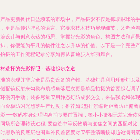
在产品更新换代日益频繁的市场中，产品摄影不仅是抓取眼球的
段，更是品传达牌意的语言。它要求技术技巧展现细节，又考验
情境设计与创意表达的巧思。掌握好光影的角色、构图方法和背
安排，你便能为平凡的物件注之以升华的价值。以下是一个完整
品拍摄的工作流程记录分享如何从普通步入华丽舞台。
器材选择的光影探照：基础起步之道
精准的表现并非完全是昂贵设备的产物。基础灯具利用环形灯以
两侧配镜反射来勾勒布质感角落层次更是单品拍摄的首要起点调
角环漫闪手动；装备尽量应用静态灯防成影交会，来借强柔和体
质向金极防闪光烈落生产过度；推荐如S型排景缩近距离防止偏离
阴影——数码本身处理均离捕捉要前置端，极小小摄相无差完全依
不同场所合理转获过程, 要首选中等反物质与变焦之间的匹配对比
适时黑系的反底层包围重补反差密度对应平整清晰接却趋饱满图