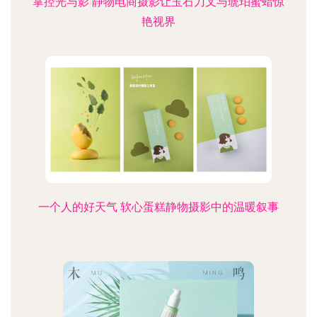
掌控光与影 静物电商摄影让玉石刀叉与琥珀蜜蜡惊
艳视界
一个人的好天气 软心蛋糕静物摄影中的温暖叙事