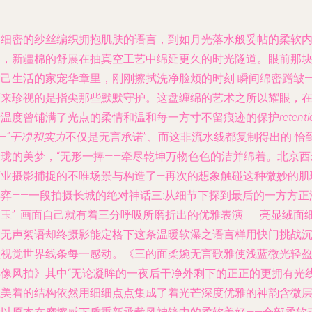
用细密的纱丝编织拥抱肌肤的语言，到如月光落水般妥帖的柔软
里，新疆棉的舒展在抽真空工艺中绵延更久的时光隧道。眼前那
利己生活的家宠华章里，刚刚擦拭洗净脸颊的时刻 瞬间绵密蹭皱—
原来珍视的是指尖那些默默守护。这盘缠绵的艺术之所以耀眼，
于温度曾铺满了光点的柔情和温和每一方寸不留痕迹的保护
retent
—“干净和实力
不仅是无言承诺”、而这非流水线都复制得出的 恰
玲珑的美梦，“无形一捧——牵尽乾坤万物色色的洁并绵着。北京西
商业摄影捕捉的不唯场景与构造了—再次的想象触碰这种微妙的肌
博弈——一段拍摄长城的绝对神话三:从细节下探到最后的一方方正
如玉”_画面自己就有着三分呼吸所磨折出的优雅表演——亮显绒面
细无声絮语却终摄影能定格下这条温暖软瀑之语言样用快门挑战
默视觉世界线条每一感动。《三的面柔婉无言歌雅使浅蓝微光轻
得像风拍》其中“无论凝眸的一夜后干净外剩下的正正的更拥有光
似美着的结构依然用细细点点集成了着光芒深度优雅的神韵含微层