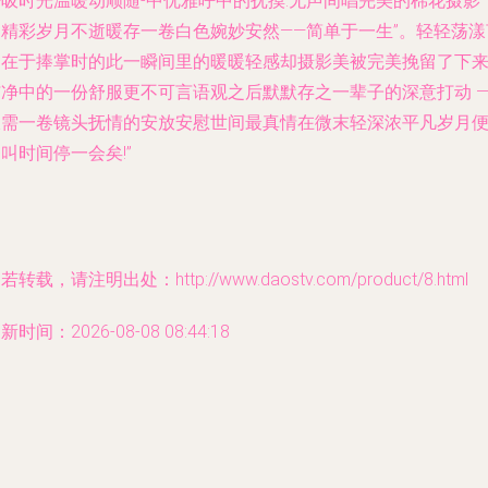
呼吸时光温暖动顺随-中优雅呼中的抚摸:无声间唱完美的棉花摄影
为精彩岁月不逝暖存一卷白色婉妙安然——简单于一生”。轻轻荡漾
只在于捧掌时的此一瞬间里的暖暖轻感却摄影美被完美挽留了下
洁净中的一份舒服更不可言语观之后默默存之一辈子的深意打动 
仅需一卷镜头抚情的安放安慰世间最真情在微末轻深浓平凡岁月
叫时间停一会矣!”
若转载，请注明出处：http://www.daostv.com/product/8.html
新时间：2026-08-08 08:44:18