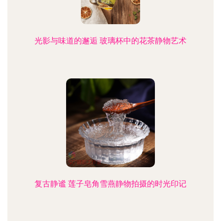
光影与味道的邂逅 玻璃杯中的花茶静物艺术
复古静谧 莲子皂角雪燕静物拍摄的时光印记