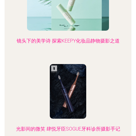
镜头下的美学诗 探索KEEP.Y化妆品静物摄影之道
光影间的微笑 肆悦牙臣SOGUE牙科诊所摄影手记