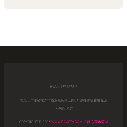
电话：1371275**
地址：广东省东莞市道滘镇新港三路8号鼎峰香堤雅境花园
164栋204房
COPYRIGHT © 2026
WWW.DAOSTV.COM
摄影
东莞市莞城