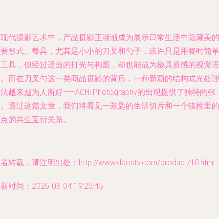
在现代摄影艺术中，产品摄影正渐渐成为展示日常生活中隐藏美
重要形式。餐具，尤其是小小的刀叉和勺子，或许只是用餐时简
的工具，但经过适当的打光与构图，却也能成为极具质感的视觉
言。而在刀叉勺这一类商品摄影的背后，一种新颖的结构式光处
法越来越为人所好——ACHi Photography的出现提供了独特的张
力。透过这篇文章，我们将看见一茶匙的生活切片和一个镜樘里
亮点的共生互衍关系。
若转载，请注明出处：http://www.daostv.com/product/10.html
新时间：2026-08-04 19:25:45