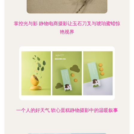
掌控光与影 静物电商摄影让玉石刀叉与琥珀蜜蜡惊
艳视界
一个人的好天气 软心蛋糕静物摄影中的温暖叙事