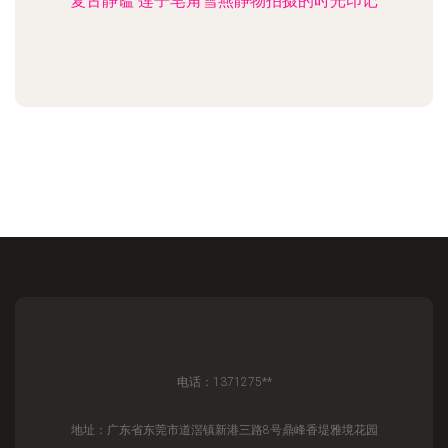
复古静谧 莲子皂角雪燕静物拍摄的时光印记
电话：1371275**
地址：广东省东莞市道滘镇新港三路8号鼎峰香堤雅境花园