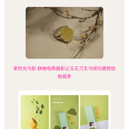
掌控光与影 静物电商摄影让玉石刀叉与琥珀蜜蜡惊
艳视界