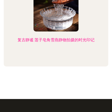
复古静谧 莲子皂角雪燕静物拍摄的时光印记